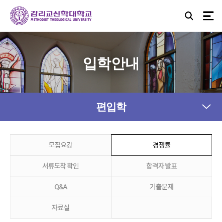
입학안내
편입학
모집요강
경쟁률
서류도착 확인
합격자 발표
Q&A
기출문제
자료실