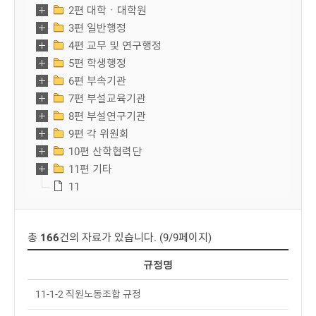
2편 대학ㆍ대학원
3편 일반행정
4편 교무 및 연구행정
5편 학생행정
6편 부속기관
7편 부설교육기관
8편 부설연구기관
9편 각 위원회
10편 산학협력단
11편 기타
11
총
166
건의 자료가 있습니다. (9/9페이지)
규정명
11-1-2 직원노동조합 규정