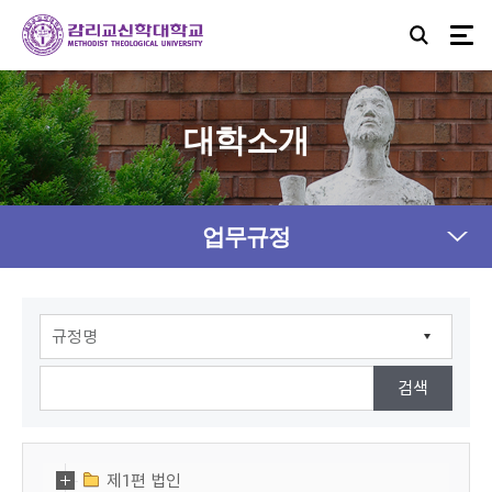
대학소개
업무규정
제1편 법인