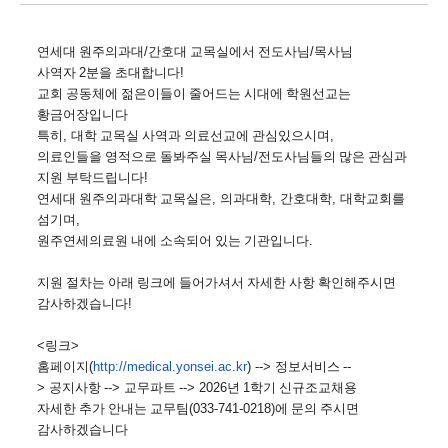
연세대 원주의과대
/
간호대 교목실에서 전도사님
/
목사님 
사역자 
2
분을 초대합니다
!
교회 공동체에 젊은이들이 줄어드는 시대에 학원선교는 
황금어장입니다
특히
, 
대학 교목실 사역과 의료선교에 관심있으시며
,
의료인들을 영적으로 돌봐주실 목사님
/
전도사님들의 많은 관심과 
지원 부탁드립니다
!
연세대 원주의과대학 교목실은
, 
의과대학
, 
간호대학
, 
대학교회를 
섬기며
,
원주연세의료원 내에 소속되어 있는 기관입니다
.
지원 절차는 아래 링크에 들어가셔서 자세한 사항 확인해주시면 
감사하겠습니다
!
<
링크
>
홈페이지
(
http://medical.yonsei.ac.
kr
) --> 
정보서비스 
--
> 
공지사항 
--> 
교무파트 
--> 2026
년 
1
학기 신규조교채용
자세한 추가 안내는 교무팀
(033-741-0218)
에 문의 주시면 
감사하겠습니다