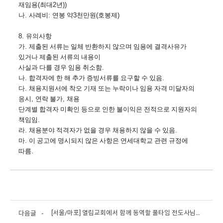
재임용
(
최대
2
년
))
나
. 
사례비
: 
연봉 약
3
천만원
(
호봉제
)
8. 
유의사항
가
. 
제출된 서류는 일체 반환하지 않으며 임용에 결격사유가 
있거나 제출된 서류의 내용이
사실과 다를 경우 임용 취소함
.
나
. 
합격자에 한 해 추가 증빙서류를 요구할 수 있음
.
다
. 
채용지원서에 착오 기재 또는 누락이나 임용 자격 미달자의 
응시
, 
연락 불가
, 
채용
단계별 합격자 미확인 등으로 인한 불이익은 전적으로 지원자의 
책임임
.
라
. 
채용분야 적격자가 없을 경우 채용하지 않을 수 있음
.
마
. 
이 공고에 명시되지 않은 사항은 연세대학교 관련 규정에 
따름
.
[서울/마포] 열림교회에서 함께 동역할 풀타임 전도사님을 모십니다.
다음글