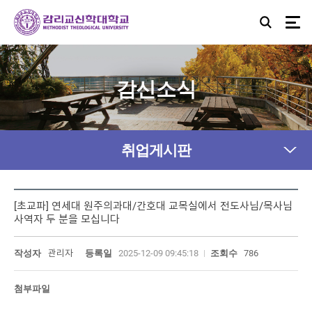
감신소식
취업게시판
[초교파] 연세대 원주의과대/간호대 교목실에서 전도사님/목사님
사역자 두 분을 모십니다
작성자
관리자
등록일
2025-12-09 09:45:18
조회수
786
첨부파일