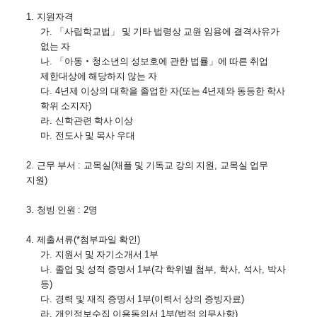
1. 
지원자격
가
. 
「
사립학교법
」 
및 기타 법령상 교원 임용에 결격사유가 
없는 자
나
. 
「
아동
‧
청소년의 성보호에 관한 법률
」
에 따른 취업 
제한대상에 해당하지 않는 자
다
. 4
년제 이상의 대학을 졸업한 자
(
또는 
4
년제와 동등한 학사 
학위 소지자
)
라
. 
신학관련 학사 이상
마
. 
전도사 및 목사 우대
2. 
근무 부서 
: 
교목실
(
채플 및 기독교 강의 지원
, 
교목실 업무 
지원
)
3. 
청빙 인원 
: 2
명
4. 
제출서류
(*
첨부파일 확인
)
가
. 
지원서 및 자기소개서 
1
부
나
. 
졸업 및 성적 증명서 
1
부
(
각 학위별 첨부
, 
학사
, 
석사
, 
박사 
등
)
다
. 
경력 및 재직 증명서 
1
부
(
이력서 상의 증빙자료
)
라
. 
개인정보수집 이용동의서 
1
부
(
법적 의무사항
)