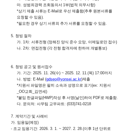
마
. 
성범죄경력 조회동의서 
1
부
(
법적 의무사항
)
*
상기 제출 서류는 
E-Mail
로 우선 제출함
(
추후 원본서류를 
요청할 수 있음
).
*
필요한 경우 상기 서류외 추가 서류를 요청할 수 있음
.
5. 
청빙 절차
가
. 1
차
: 
서류전형 
(
정해진 양식 준수 요망
, 
이메일로만 접수
)
나
. 2
차
: 
면접전형 
(
각 전형 합격자에 한하여 개별통보
)
6. 
청빙 공고 및 원서접수
가
. 
기간
: 2025. 11. 26(
수
) ~ 2025. 12. 11.(
목
) 17:00
까지
나
. 
방법
: E-Mail (
gdseo@yonsei.ac.kr
)
제출
*
지원서 파일명은 필히 소속과 성명으로 표기
(ex: 
지원서
_OO
교회
_
김연세
)
*
붙임 한글파일
(HWP)
작성 후 서명
(
날인
)
하여 
PDF
로 제출함
.
다
. 
문의처
: 
사무팀 교무파트
: (033)741-0218
7. 
계약기간 및 사례비
가
. 
임용일
(
예정
)
- 
조교 임용기간
: 2026. 3. 1. ~ 2027. 2. 28.(
이후 
1
년 단위로 