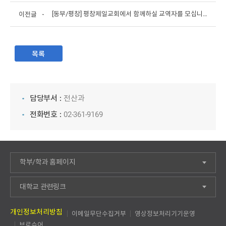
[동부/평창] 평창제일교회에서 함께하실 교역자를 모십니다.
이전글
목록
담당부서 :
전산과
전화번호 :
02-361-9169
학부/학과 홈페이지
대학교 관련링크
개인정보처리방침
이메일무단수집거부
영상정보처리기기운영
브로슈어