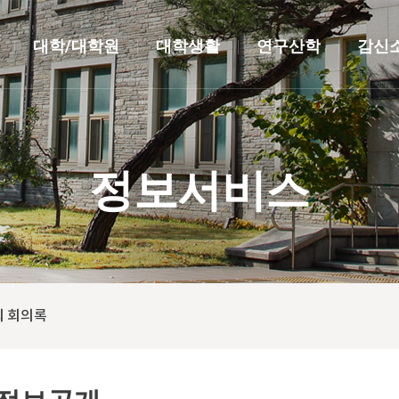
대학/대학원
대학생활
연구산학
감신
정보서비스
 회의록