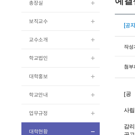
예결
총장실
보직교수
[공지
교수소개
작성
학교법인
첨부
대학홍보
[
공
학교안내
사립
업무규정
감리
대학현황
공고