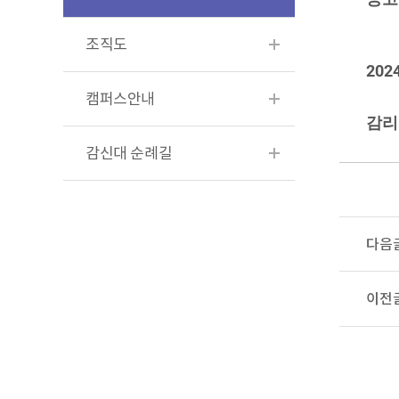
조직도
2024
캠퍼스안내
감리
감신대 순례길
다음
이전