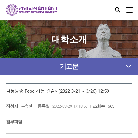
대학소개
기고문
극동방송 Febc <1분 칼럼> (2022 3/21 ~ 3/26) 12:59
작성자
부속실
등록일
2022-03-29 17:18:57
조회수
665
첨부파일