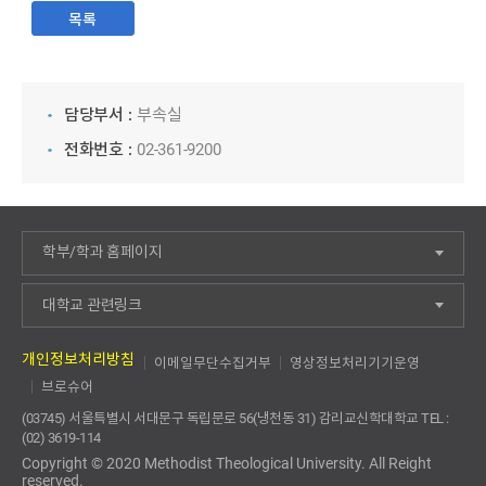
목록
담당부서 :
부속실
전화번호 :
02-361-9200
학부/학과 홈페이지
대학교 관련링크
개인정보처리방침
이메일무단수집거부
영상정보처리기기운영
브로슈어
(03745) 서울특별시 서대문구 독립문로 56(냉천동 31) 감리교신학대학교 TEL :
(02) 3619-114
Copyright © 2020 Methodist Theological University. All Reight
reserved.