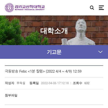
대학소개
기고문
극동방송 Febc <1분 칼럼> (2022 4/4 ~ 4/9) 12:59
작성자
부속실
등록일
2022-04-06 17:12:18
조회수
632
첨부파일