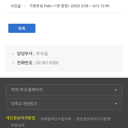
극동방송 Febc <1분 칼럼> (2022 3/28 ~ 4/1) 12:59
이전글
목록
담당부서 :
부속실
전화번호 :
02-361-9200
학부/학과 홈페이지
대학교 관련링크
개인정보처리방침
이메일무단수집거부
영상정보처리기기운영
브로슈어