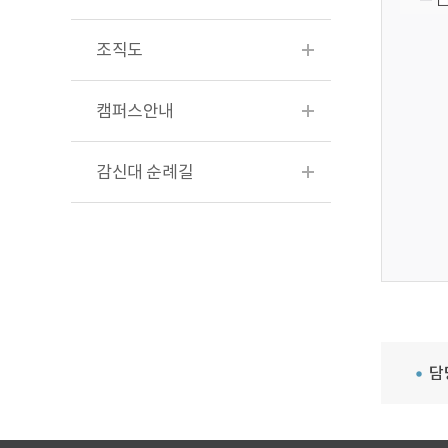
조직도
캠퍼스안내
감신대 순례길
담