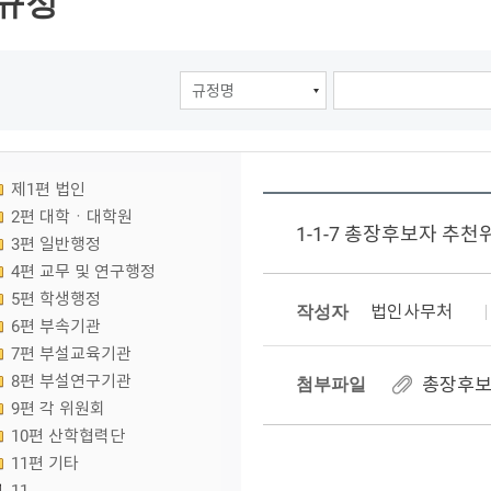
규정
제1편 법인
2편 대학ㆍ대학원
1-1-7 총장후보자 추
3편 일반행정
4편 교무 및 연구행정
5편 학생행정
작성자
법인사무처
6편 부속기관
7편 부설교육기관
8편 부설연구기관
첨부파일
총장후보추
9편 각 위원회
10편 산학협력단
11편 기타