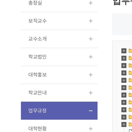
업무
총장실
보직교수
교수소개
학교법인
대학홍보
학교안내
업무규정
대학현황