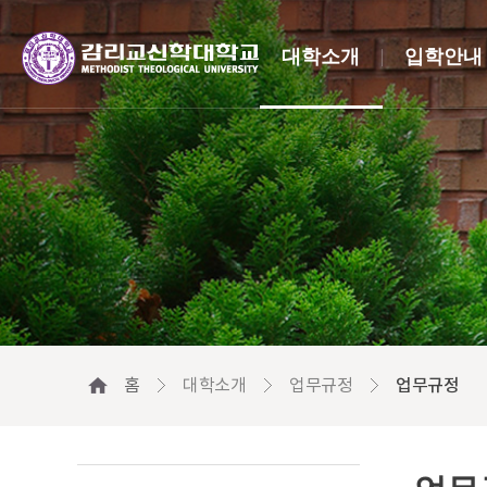
대학소개
입학안내
홈
대학소개
업무규정
업무규정