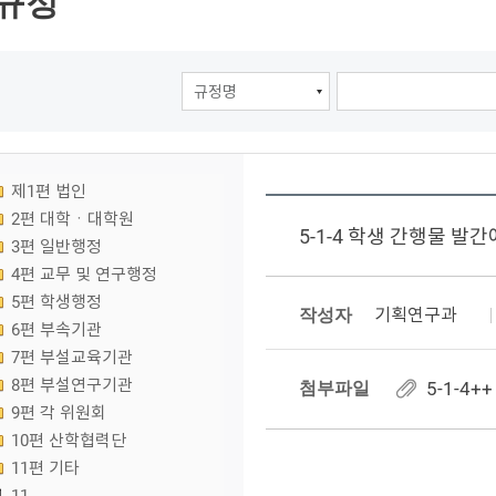
규정
제1편 법인
2편 대학ㆍ대학원
5-1-4 학생 간행물 발
3편 일반행정
4편 교무 및 연구행정
5편 학생행정
작성자
기획연구과
6편 부속기관
7편 부설교육기관
8편 부설연구기관
첨부파일
5-1-4
9편 각 위원회
10편 산학협력단
11편 기타