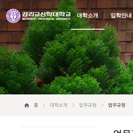
대학소개
입학안내
홈
대학소개
업무규정
업무규정