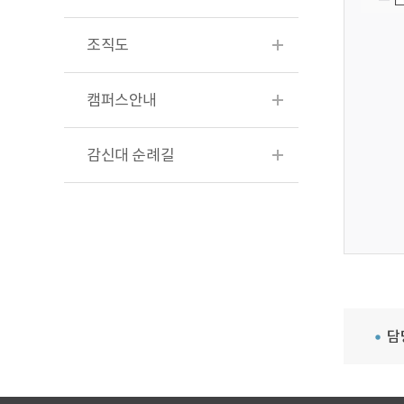
조직도
캠퍼스안내
감신대 순례길
담