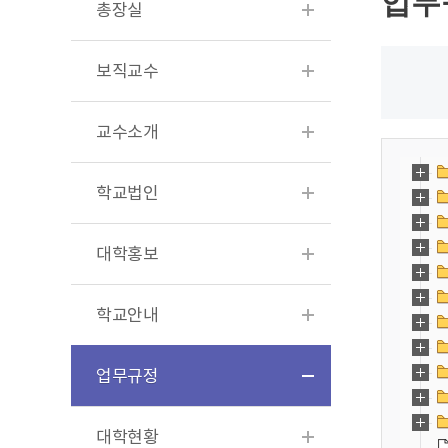
업무
총장실
보직교수
교수소개
학교법인
대학홍보
학교안내
업무규정
대학현황