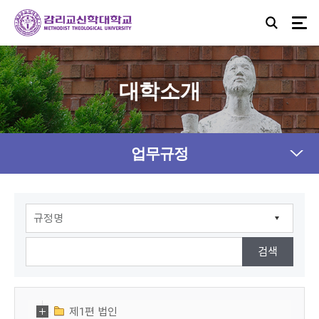
대학소개
업무규정
제1편 법인