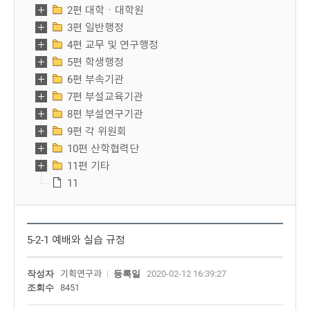
2편 대학ㆍ대학원
3편 일반행정
4편 교무 및 연구행정
5편 학생행정
6편 부속기관
7편 부설교육기관
8편 부설연구기관
9편 각 위원회
10편 산학협력단
11편 기타
11
5-2-1 예배와 실습 규정
작성자
기획연구과
등록일
2020-02-12 16:39:27
조회수
8451