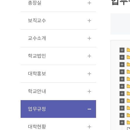
업무
총장실
보직교수
교수소개
학교법인
대학홍보
학교안내
업무규정
대학현황