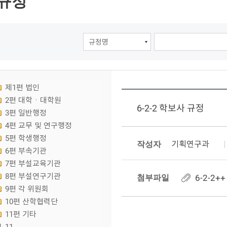
규정
제1편 법인
2편 대학ㆍ대학원
6-2-2 학보사 규정
3편 일반행정
4편 교무 및 연구행정
5편 학생행정
작성자
기획연구과
6편 부속기관
7편 부설교육기관
8편 부설연구기관
첨부파일
6-2-2
9편 각 위원회
10편 산학협력단
11편 기타