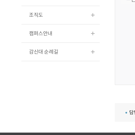
조직도
캠퍼스안내
감신대 순례길
담