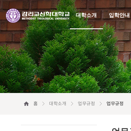
대학소개
입학안내
홈
대학소개
업무규정
업무규정