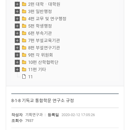
2편 대학ㆍ대학원
3편 일반행정
4편 교무 및 연구행정
5편 학생행정
6편 부속기관
7편 부설교육기관
8편 부설연구기관
9편 각 위원회
10편 산학협력단
11편 기타
11
8-1-8 기독교 통합학문 연구소 규정
작성자
기획연구과
등록일
2020-02-12 17:05:26
조회수
7937