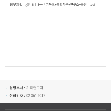
첨부파일
8-1-8++「기독교+통합학문+연구소+규정」.pdf
담당부서 :
기획연구과
전화번호 :
02-361-9217