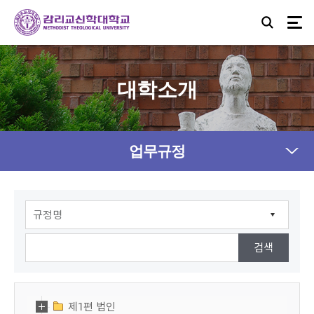
대학소개
업무규정
제1편 법인