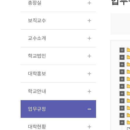
업무
총장실
보직교수
교수소개
학교법인
대학홍보
학교안내
업무규정
대학현황