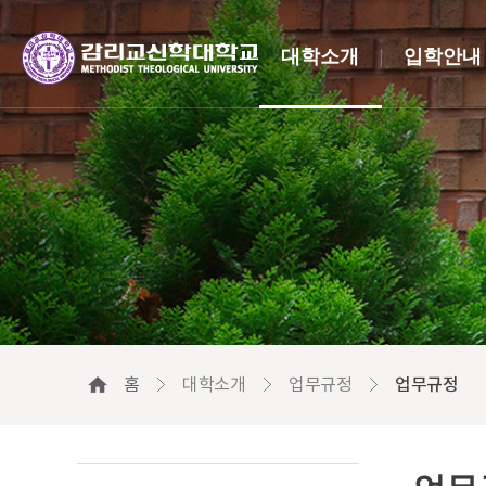
대학소개
입학안내
홈
대학소개
업무규정
업무규정