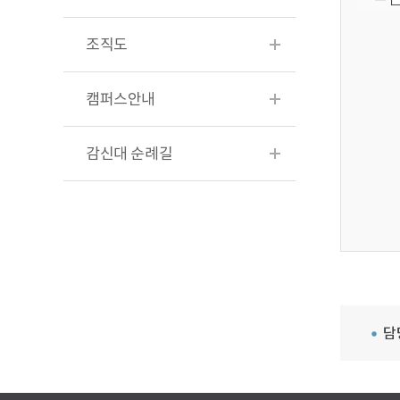
조직도
캠퍼스안내
감신대 순례길
담