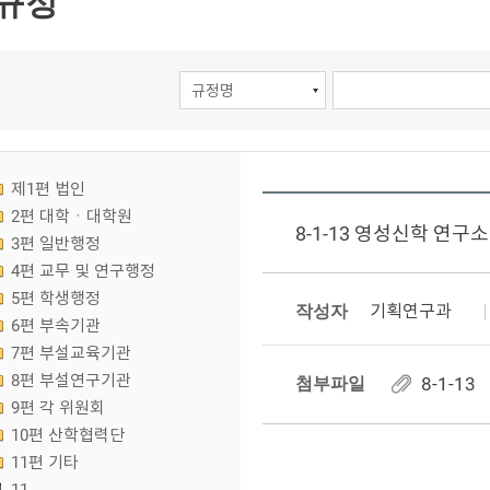
규정
제1편 법인
2편 대학ㆍ대학원
8-1-13 영성신학 연구
3편 일반행정
4편 교무 및 연구행정
5편 학생행정
작성자
기획연구과
6편 부속기관
7편 부설교육기관
8편 부설연구기관
첨부파일
8-1-1
9편 각 위원회
10편 산학협력단
11편 기타