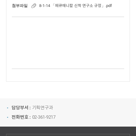
첨부파일
8-1-14 「에큐매니칼 신학 연구소 규정」.pdf
담당부서 :
기획연구과
전화번호 :
02-361-9217