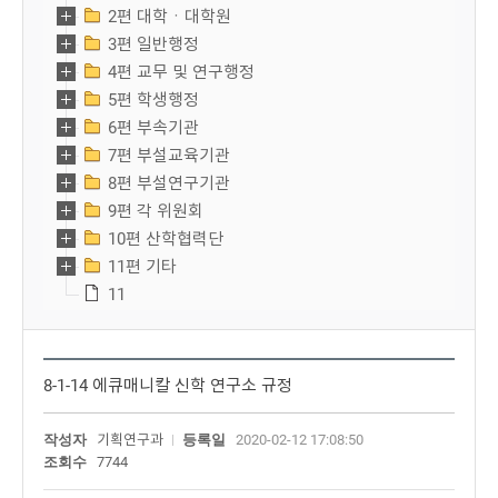
2편 대학ㆍ대학원
3편 일반행정
4편 교무 및 연구행정
5편 학생행정
6편 부속기관
7편 부설교육기관
8편 부설연구기관
9편 각 위원회
10편 산학협력단
11편 기타
11
8-1-14 에큐매니칼 신학 연구소 규정
작성자
기획연구과
등록일
2020-02-12 17:08:50
조회수
7744