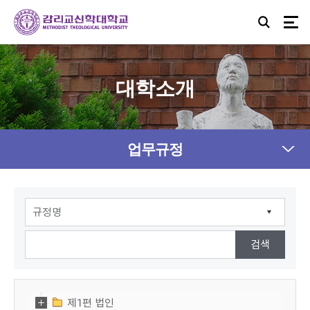
대학소개
업무규정
제1편 법인