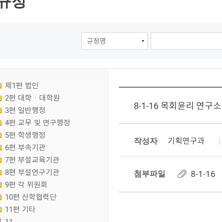
규정
제1편 법인
2편 대학ㆍ대학원
8-1-16 목회윤리 연구
3편 일반행정
4편 교무 및 연구행정
5편 학생행정
작성자
기획연구과
6편 부속기관
7편 부설교육기관
8편 부설연구기관
첨부파일
8-1-1
9편 각 위원회
10편 산학협력단
11편 기타