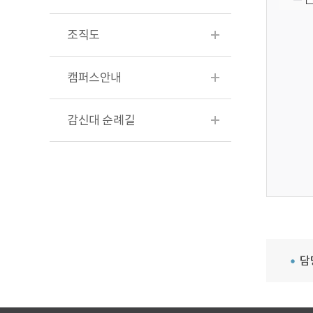
조직도
캠퍼스안내
감신대 순례길
담