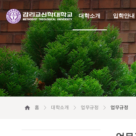
대학소개
입학안내
홈
대학소개
업무규정
업무규정