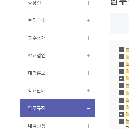
업무
총장실
보직교수
교수소개
학교법인
대학홍보
학교안내
업무규정
대학현황