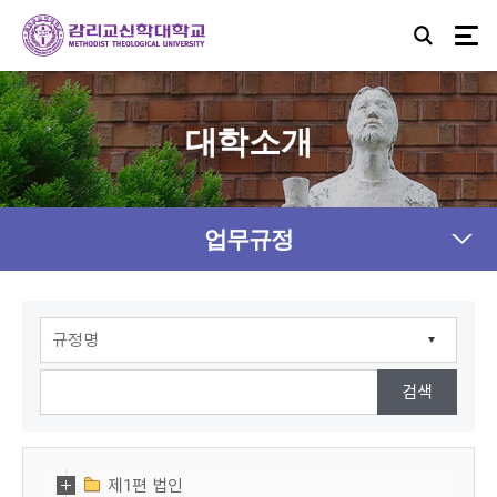
대학소개
업무규정
제1편 법인