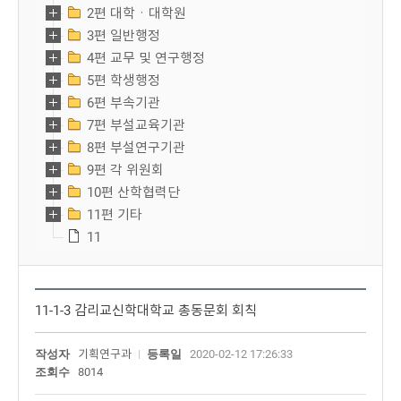
2편 대학ㆍ대학원
3편 일반행정
4편 교무 및 연구행정
5편 학생행정
6편 부속기관
7편 부설교육기관
8편 부설연구기관
9편 각 위원회
10편 산학협력단
11편 기타
11
11-1-3 감리교신학대학교 총동문회 회칙
작성자
기획연구과
등록일
2020-02-12 17:26:33
조회수
8014