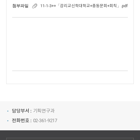
첨부파일
11-1-3++「감리교신학대학교+총동문회+회칙」.pdf
담당부서 :
기획연구과
전화번호 :
02-361-9217