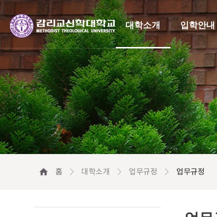
대학소개
입학안내
홈
대학소개
업무규정
업무규정