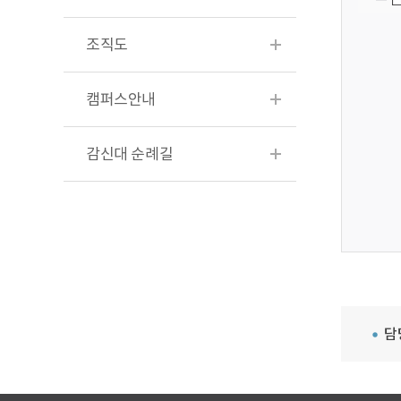
조직도
캠퍼스안내
감신대 순례길
담