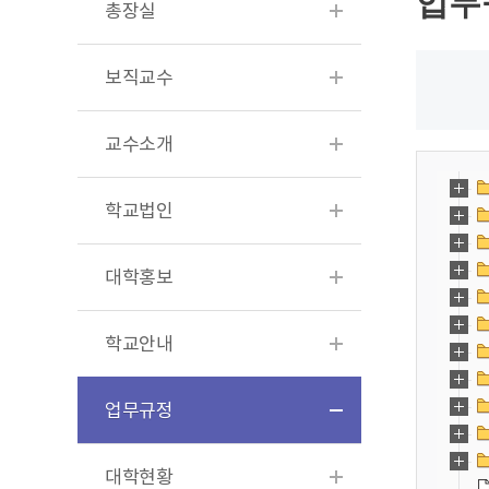
업무
총장실
보직교수
교수소개
학교법인
대학홍보
학교안내
업무규정
대학현황