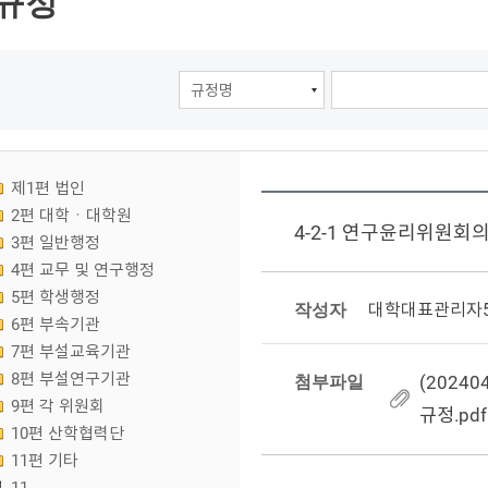
규정
제1편 법인
2편 대학ㆍ대학원
4-2-1 연구윤리위원회의
3편 일반행정
4편 교무 및 연구행정
5편 학생행정
작성자
대학대표관리자
6편 부속기관
7편 부설교육기관
8편 부설연구기관
첨부파일
(2024
9편 각 위원회
규정.pdf
10편 산학협력단
11편 기타