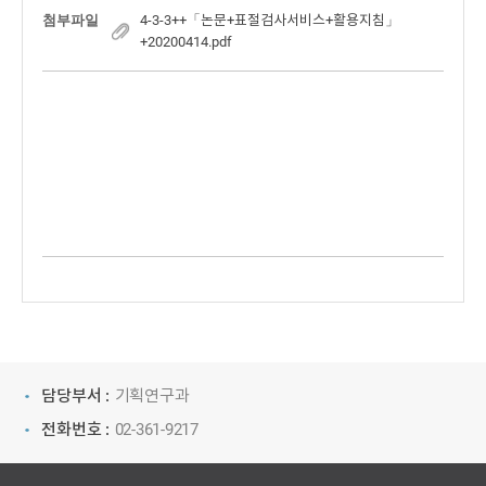
첨부파일
4-3-3++「논문+표절검사서비스+활용지침」
+20200414.pdf
담당부서 :
기획연구과
전화번호 :
02-361-9217