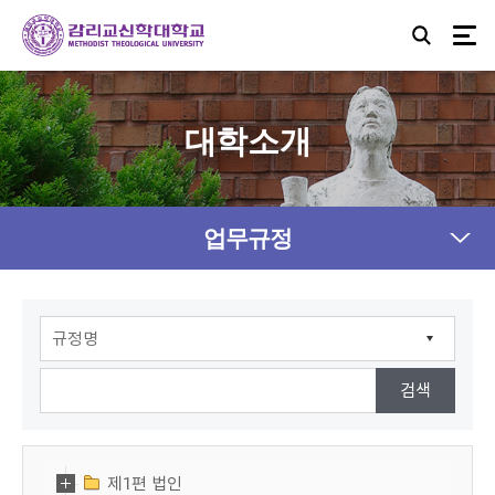
대학소개
업무규정
제1편 법인