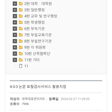
2편 대학ㆍ대학원
3편 일반행정
4편 교무 및 연구행정
5편 학생행정
6편 부속기관
7편 부설교육기관
8편 부설연구기관
9편 각 위원회
10편 산학협력단
11편 기타
11
4-3-3 논문 표절검사서비스 활용지침
작성자
대학대표관리자5
등록일
2024-02-27 11:29:35
조회수
7996