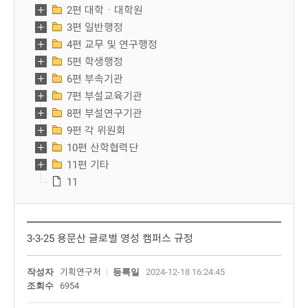
2편 대학ㆍ대학원
3편 일반행정
4편 교무 및 연구행정
5편 학생행정
6편 부속기관
7편 부설교육기관
8편 부설연구기관
9편 각 위원회
10편 산학협력단
11편 기타
11
3-3-25 용문산 글로벌 영성 캠퍼스 규정
작성자
기획연구처
등록일
2024-12-18 16:24:45
조회수
6954