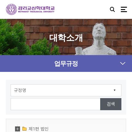
대학소개
업무규정
제1편 법인