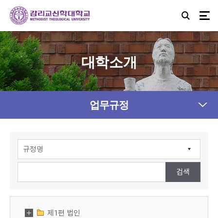
대학소개
업무규정
제1편 법인