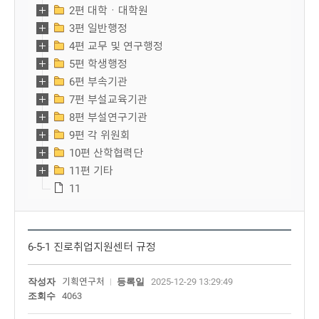
2편 대학ㆍ대학원
3편 일반행정
4편 교무 및 연구행정
5편 학생행정
6편 부속기관
7편 부설교육기관
8편 부설연구기관
9편 각 위원회
10편 산학협력단
11편 기타
11
6-5-1 진로취업지원센터 규정
작성자
기획연구처
등록일
2025-12-29 13:29:49
조회수
4063