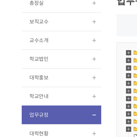
업무
총장실
보직교수
교수소개
학교법인
대학홍보
학교안내
업무규정
대학현황