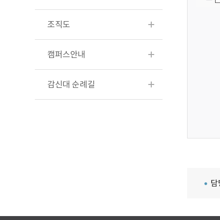
조직도
캠퍼스안내
감신대 순례길
담