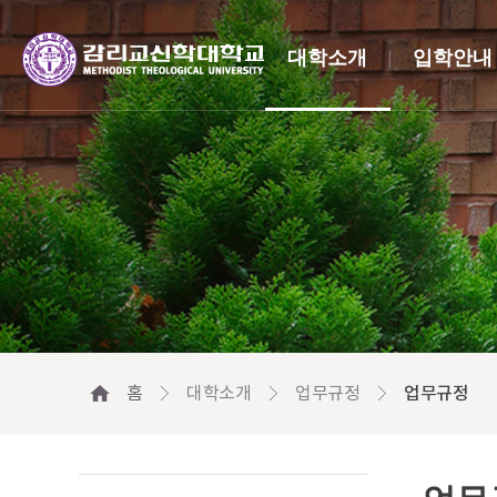
대학소개
입학안내
홈
대학소개
업무규정
업무규정