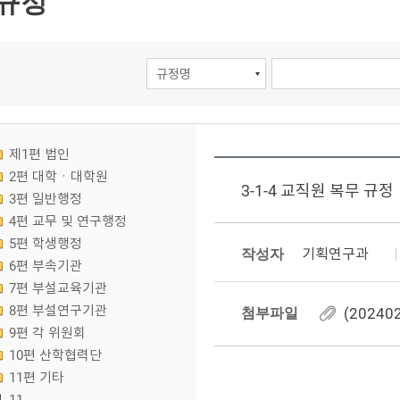
규정
제1편 법인
2편 대학ㆍ대학원
3-1-4 교직원 복무 규정
3편 일반행정
4편 교무 및 연구행정
5편 학생행정
작성자
기획연구과
6편 부속기관
7편 부설교육기관
8편 부설연구기관
첨부파일
(20240
9편 각 위원회
10편 산학협력단
11편 기타