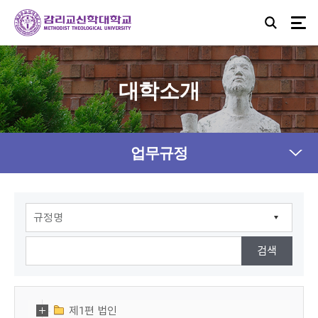
대학소개
업무규정
제1편 법인