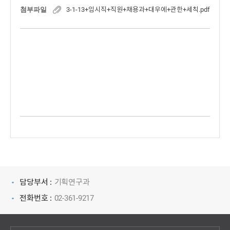
첨부파일
3-1-13+임시직+직원+채용과+대우에+관한+세칙.pdf
담당부서 :
기획연구과
전화번호 :
02-361-9217