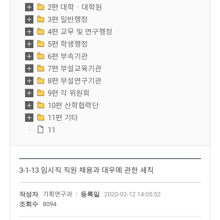
2편 대학ㆍ대학원
3편 일반행정
4편 교무 및 연구행정
5편 학생행정
6편 부속기관
7편 부설교육기관
8편 부설연구기관
9편 각 위원회
10편 산학협력단
11편 기타
11
3-1-13 임시직 직원 채용과 대우에 관한 세칙
작성자
기획연구과
등록일
2020-02-12 14:05:52
조회수
8094