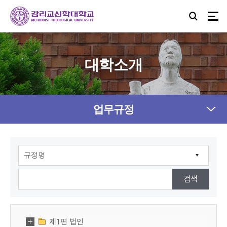
대학소개
업무규정
제1편 법인