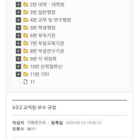
2편 대학ㆍ대학원
3편 일반행정
4편 교무 및 연구행정
5편 학생행정
6편 부속기관
7편 부설교육기관
8편 부설연구기관
9편 각 위원회
10편 산학협력단
11편 기타
11
3-2-2 교직원 보수 규정
작성자
기획연구과
등록일
2020-02-12 15:42:12
조회수
8611