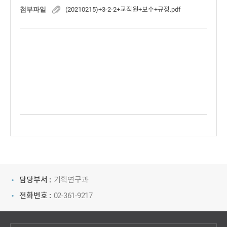
첨부파일
(20210215)+3-2-2+교직원+보수+규정.pdf
담당부서 :
기획연구과
전화번호 :
02-361-9217