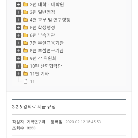
2편 대학ㆍ대학원
3편 일반행정
4편 교무 및 연구행정
5편 학생행정
6편 부속기관
7편 부설교육기관
8편 부설연구기관
9편 각 위원회
10편 산학협력단
11편 기타
11
3-2-6 강의료 지급 규정
작성자
기획연구과
등록일
2020-02-12 15:45:53
조회수
8253