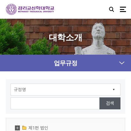
대학소개
업무규정
제1편 법인