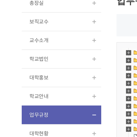
업무
총장실
보직교수
교수소개
학교법인
대학홍보
학교안내
업무규정
대학현황