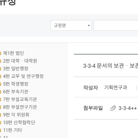
규정
제1편 법인
2편 대학ㆍ대학원
3-3-4 문서의 보관ㆍ보
3편 일반행정
4편 교무 및 연구행정
5편 학생행정
작성자
기획연구과
6편 부속기관
7편 부설교육기관
8편 부설연구기관
첨부파일
3-3-4
9편 각 위원회
10편 산학협력단
11편 기타