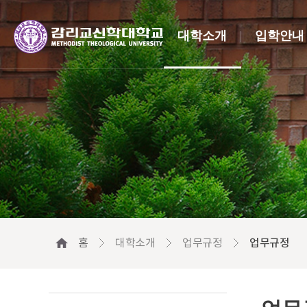
대학소개
입학안내
홈
대학소개
업무규정
업무규정