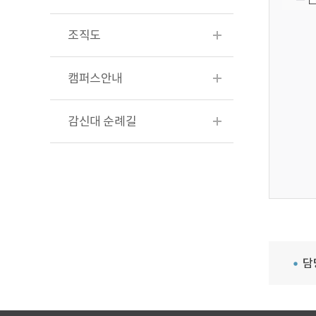
조직도
캠퍼스안내
감신대 순례길
담