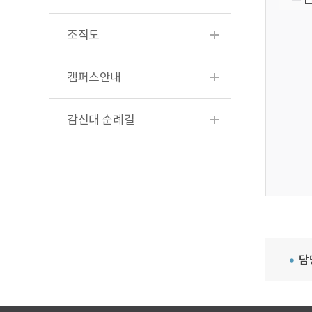
조직도
캠퍼스안내
감신대 순례길
담