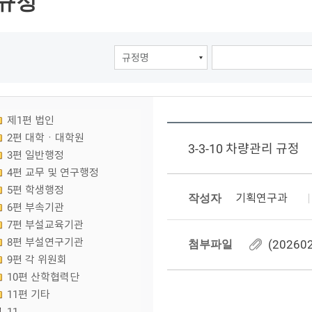
규정
제1편 법인
2편 대학ㆍ대학원
3-3-10 차량관리 규정
3편 일반행정
4편 교무 및 연구행정
5편 학생행정
작성자
기획연구과
6편 부속기관
7편 부설교육기관
8편 부설연구기관
첨부파일
(20260
9편 각 위원회
10편 산학협력단
11편 기타