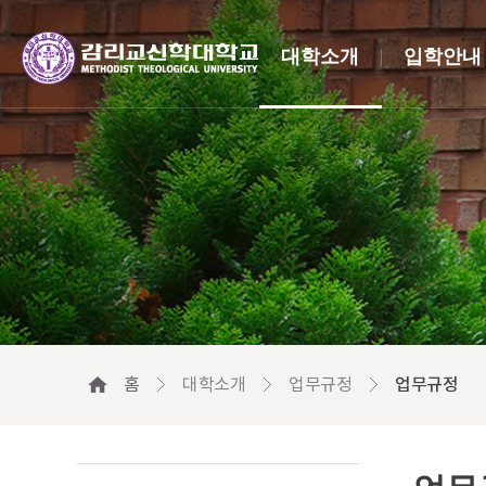
대학소개
입학안내
홈
대학소개
업무규정
업무규정