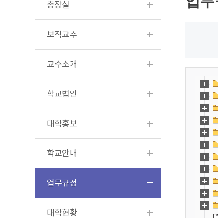
업무
총장실
보직교수
교수소개
학교법인
대학홍보
학교안내
업무규정
대학현황