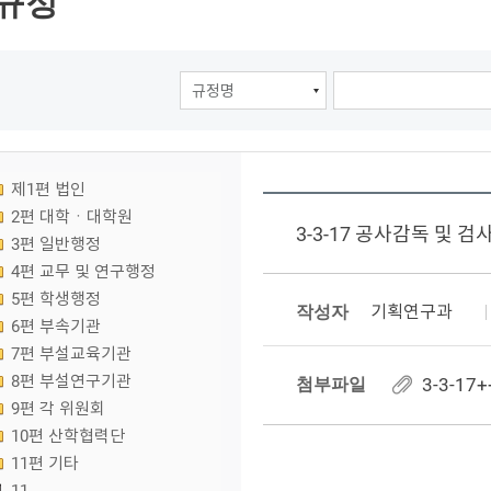
규정
제1편 법인
2편 대학ㆍ대학원
3-3-17 공사감독 및 검
3편 일반행정
4편 교무 및 연구행정
5편 학생행정
작성자
기획연구과
6편 부속기관
7편 부설교육기관
8편 부설연구기관
첨부파일
3-3-1
9편 각 위원회
10편 산학협력단
11편 기타