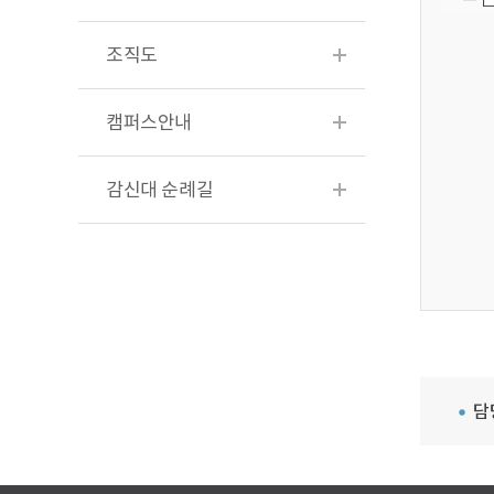
조직도
캠퍼스안내
감신대 순례길
담