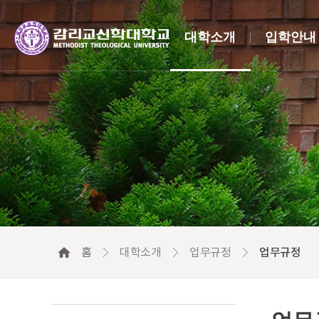
대학소개
입학안내
홈
대학소개
업무규정
업무규정