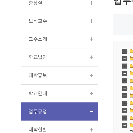
업무
총장실
보직교수
교수소개
학교법인
대학홍보
학교안내
업무규정
대학현황