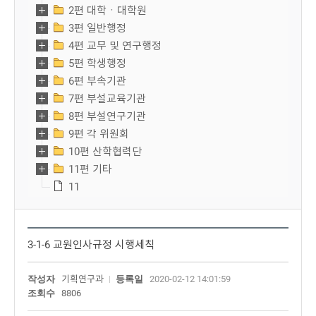
2편 대학ㆍ대학원
3편 일반행정
4편 교무 및 연구행정
5편 학생행정
6편 부속기관
7편 부설교육기관
8편 부설연구기관
9편 각 위원회
10편 산학협력단
11편 기타
11
3-1-6 교원인사규정 시행세칙
작성자
기획연구과
등록일
2020-02-12 14:01:59
조회수
8806