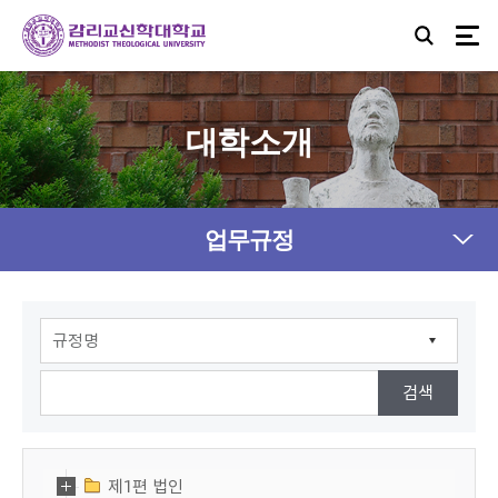
대학소개
업무규정
제1편 법인