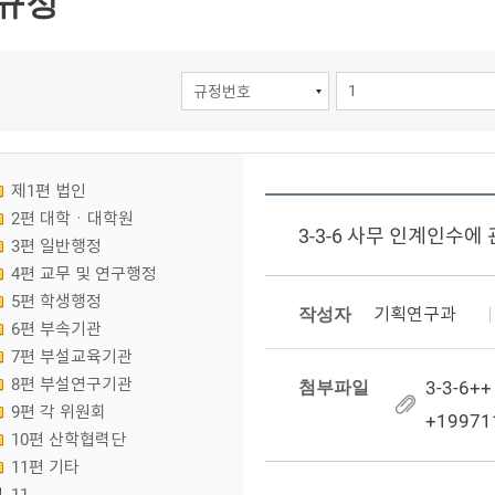
규정
제1편 법인
2편 대학ㆍ대학원
3-3-6 사무 인계인수에
3편 일반행정
4편 교무 및 연구행정
5편 학생행정
작성자
기획연구과
6편 부속기관
7편 부설교육기관
8편 부설연구기관
첨부파일
3-3-
9편 각 위원회
+19971
10편 산학협력단
11편 기타