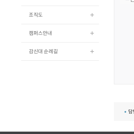
조직도
캠퍼스안내
감신대 순례길
담