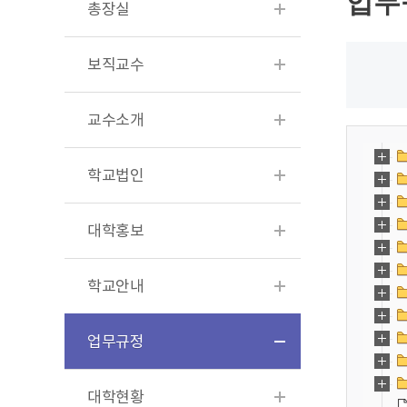
업무
총장실
보직교수
교수소개
학교법인
대학홍보
학교안내
업무규정
대학현황