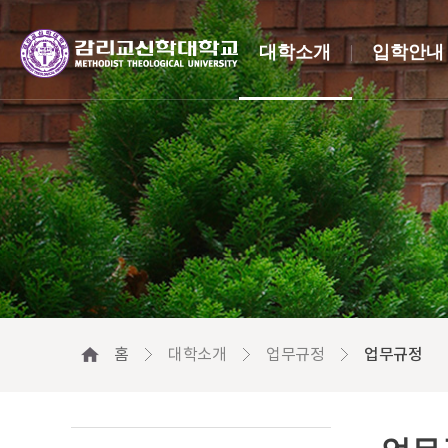
대학소개
입학안내
홈
대학소개
업무규정
업무규정