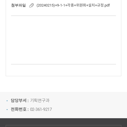
첨부파일
(20240215)+9-1-1+각종+위원회+설치+규정.pdf
담당부서 :
기획연구과
전화번호 :
02-361-9217