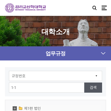
대학소개
업무규정
제1편 법인