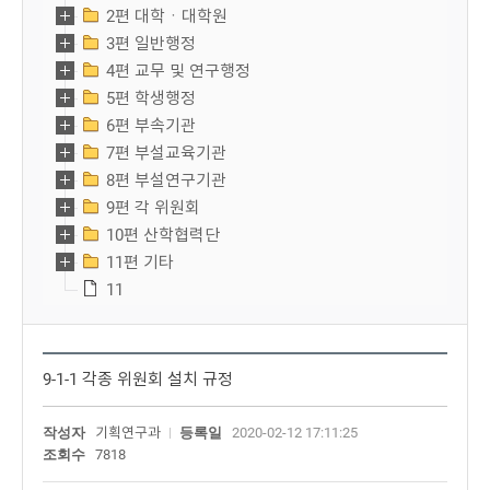
2편 대학ㆍ대학원
3편 일반행정
4편 교무 및 연구행정
5편 학생행정
6편 부속기관
7편 부설교육기관
8편 부설연구기관
9편 각 위원회
10편 산학협력단
11편 기타
11
9-1-1 각종 위원회 설치 규정
작성자
기획연구과
등록일
2020-02-12 17:11:25
조회수
7818