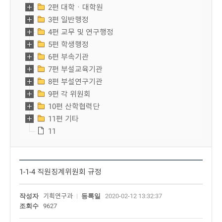
2편 대학ㆍ대학원
3편 일반행정
4편 교무 및 연구행정
5편 학생행정
6편 부속기관
7편 부설교육기관
8편 부설연구기관
9편 각 위원회
10편 산학협력단
11편 기타
11
1-1-4 직원징계위원회 규정
작성자
기획연구과
등록일
2020-02-12 13:32:37
조회수
9627