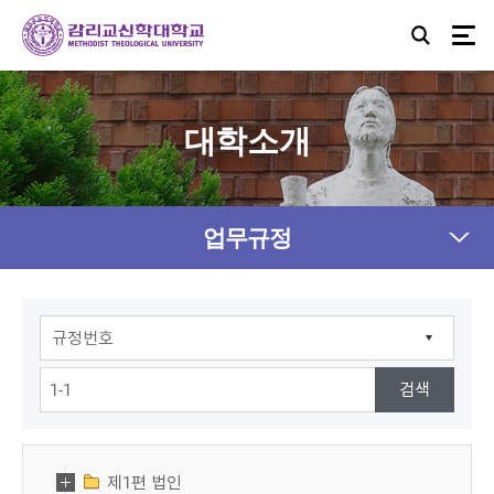
대학소개
업무규정
제1편 법인