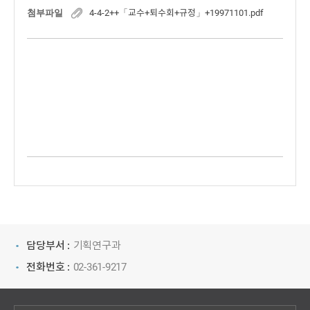
첨부파일
4-4-2++「교수+퇴수회+규정」+19971101.pdf
담당부서 :
기획연구과
전화번호 :
02-361-9217