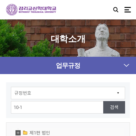
대학소개
업무규정
제1편 법인