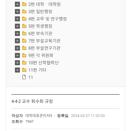
2편 대학ㆍ대학원
3편 일반행정
4편 교무 및 연구행정
5편 학생행정
6편 부속기관
7편 부설교육기관
8편 부설연구기관
9편 각 위원회
10편 산학협력단
11편 기타
11
4-4-2 교수 퇴수회 규정
작성자
대학대표관리자5
등록일
2024-02-27 11:32:03
조회수
7947