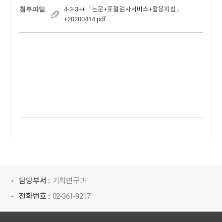
첨부파일
4-3-3++「논문+표절검사서비스+활용지침」
+20200414.pdf
담당부서 :
기획연구과
전화번호 :
02-361-9217