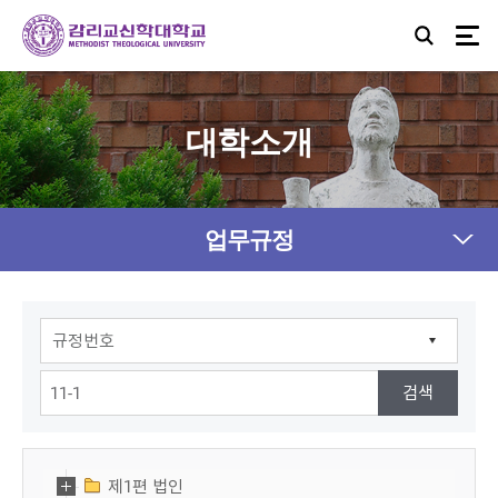
대학소개
업무규정
제1편 법인