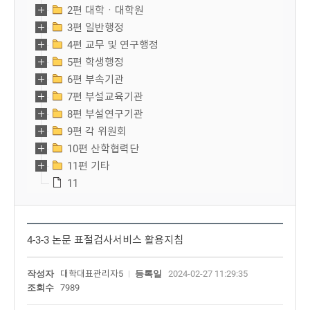
2편 대학ㆍ대학원
3편 일반행정
4편 교무 및 연구행정
5편 학생행정
6편 부속기관
7편 부설교육기관
8편 부설연구기관
9편 각 위원회
10편 산학협력단
11편 기타
11
4-3-3 논문 표절검사서비스 활용지침
작성자
대학대표관리자5
등록일
2024-02-27 11:29:35
조회수
7989