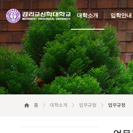
대학소개
입학안내
홈
대학소개
업무규정
업무규정