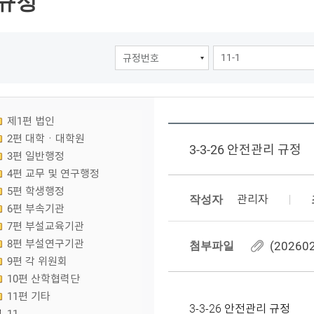
규정
제1편 법인
2편 대학ㆍ대학원
3-3-26 안전관리 규정
3편 일반행정
4편 교무 및 연구행정
5편 학생행정
작성자
관리자
6편 부속기관
7편 부설교육기관
8편 부설연구기관
첨부파일
(20260
9편 각 위원회
10편 산학협력단
11편 기타
3-3-26 안전관리 규정