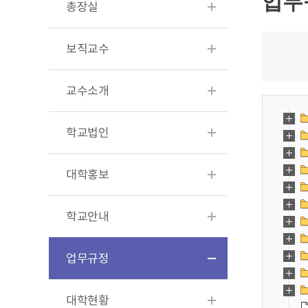
업무
총장실
보직교수
교수소개
학교법인
대학홍보
학교안내
업무규정
대학현황