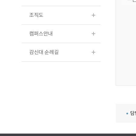
조직도
캠퍼스안내
감신대 순례길
담