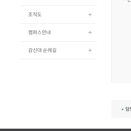
조직도
캠퍼스안내
감신대 순례길
담