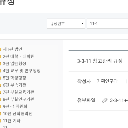
규정
제1편 법인
2편 대학ㆍ대학원
3-3-11 창고관리 규정
3편 일반행정
4편 교무 및 연구행정
5편 학생행정
작성자
기획연구과
6편 부속기관
7편 부설교육기관
8편 부설연구기관
첨부파일
3-3-1
9편 각 위원회
10편 산학협력단
11편 기타