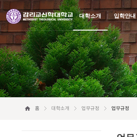
대학소개
입학안내
홈
대학소개
업무규정
업무규정