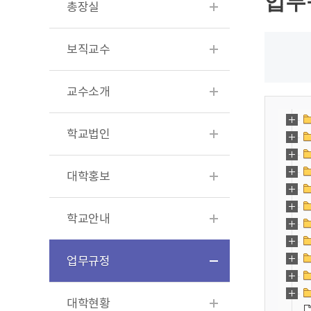
업무
총장실
보직교수
교수소개
학교법인
대학홍보
학교안내
업무규정
대학현황