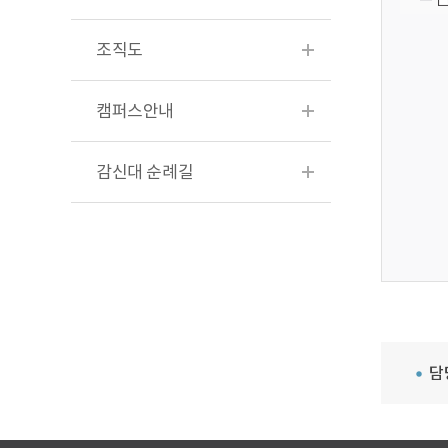
조직도
캠퍼스안내
감신대 순례길
담