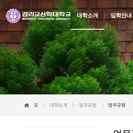
대학소개
입학안내
홈
대학소개
업무규정
업무규정