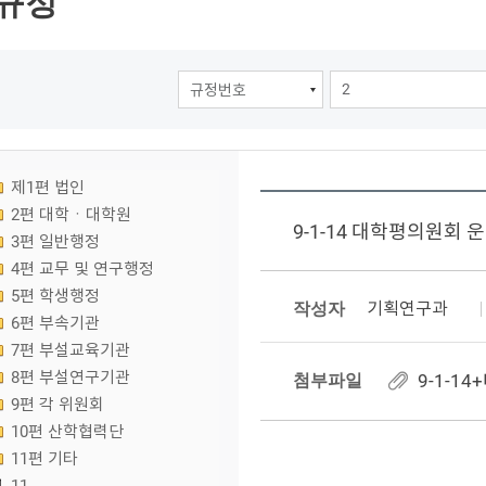
규정
제1편 법인
2편 대학ㆍ대학원
9-1-14 대학평의원회 
3편 일반행정
4편 교무 및 연구행정
5편 학생행정
작성자
기획연구과
6편 부속기관
7편 부설교육기관
8편 부설연구기관
첨부파일
9-1-1
9편 각 위원회
10편 산학협력단
11편 기타