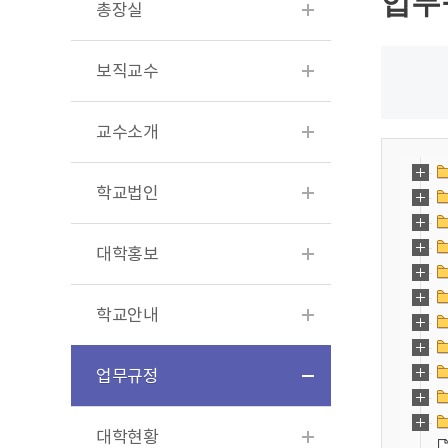
업무
총장실
보직교수
교수소개
학교법인
대학홍보
학교안내
업무규정
대학현황