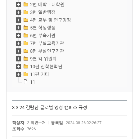
2편 대학ㆍ대학원
3편 일반행정
4편 교무 및 연구행정
5편 학생행정
6편 부속기관
7편 부설교육기관
8편 부설연구기관
9편 각 위원회
10편 산학협력단
11편 기타
11
3-3-24 감람산 글로벌 영성 캠퍼스 규정
작성자
기획연구처
등록일
2024-08-26 02:26:27
조회수
7626