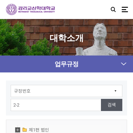
대학소개
업무규정
제1편 법인