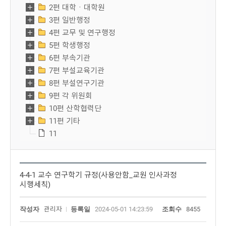
2편 대학ㆍ대학원
3편 일반행정
4편 교무 및 연구행정
5편 학생행정
6편 부속기관
7편 부설교육기관
8편 부설연구기관
9편 각 위원회
10편 산학협력단
11편 기타
11
4-4-1 교수 연구학기 규정(사용안함_교원 인사과정
시행세칙)
작성자
관리자
등록일
2024-05-01 14:23:59
조회수
8455