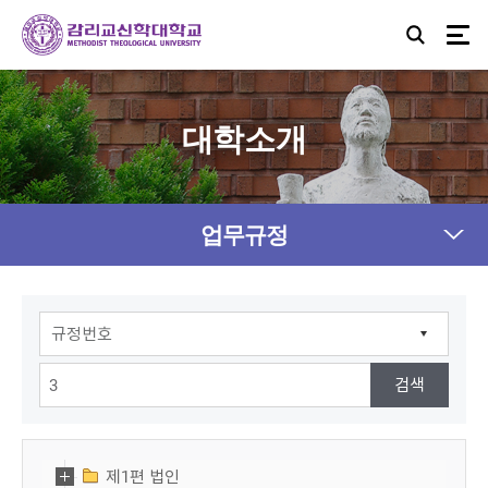
대학소개
업무규정
제1편 법인