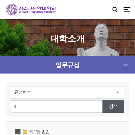
대학소개
업무규정
제1편 법인