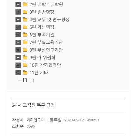
2편 대학ㆍ대학원
3편 일반행정
4편 교무 및 연구행정
5편 학생행정
6편 부속기관
7편 부설교육기관
8편 부설연구기관
9편 각 위원회
10편 산학협력단
11편 기타
11
3-1-4 교직원 복무 규정
작성자
기획연구과
등록일
2020-02-12 14:00:51
조회수
8696