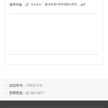
첨부파일
5-4-4++「총대학원+여학생회+회칙」.pdf
담당부서 :
기획연구과
전화번호 :
02-361-9217