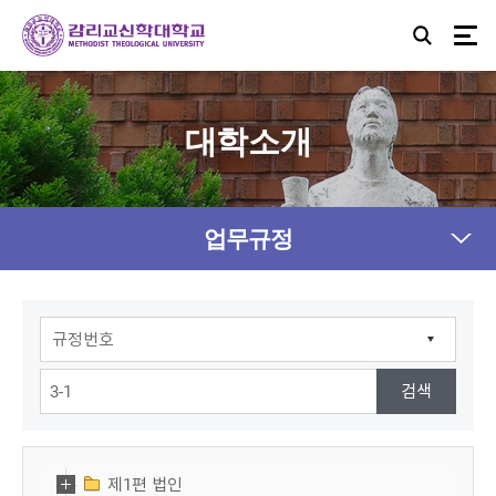
대학소개
업무규정
제1편 법인