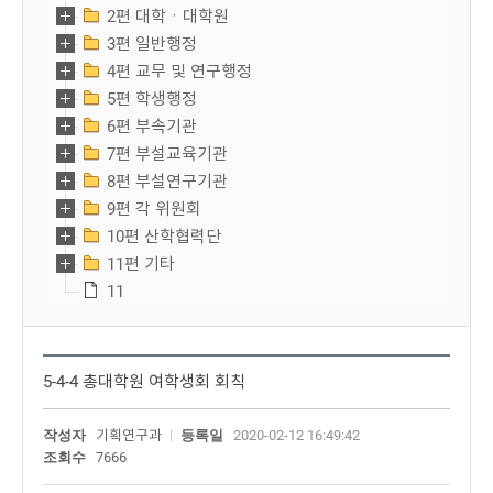
2편 대학ㆍ대학원
3편 일반행정
4편 교무 및 연구행정
5편 학생행정
6편 부속기관
7편 부설교육기관
8편 부설연구기관
9편 각 위원회
10편 산학협력단
11편 기타
11
5-4-4 총대학원 여학생회 회칙
작성자
기획연구과
등록일
2020-02-12 16:49:42
조회수
7666