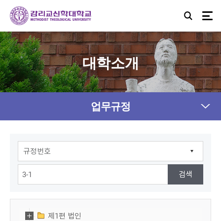
대학소개
업무규정
제1편 법인