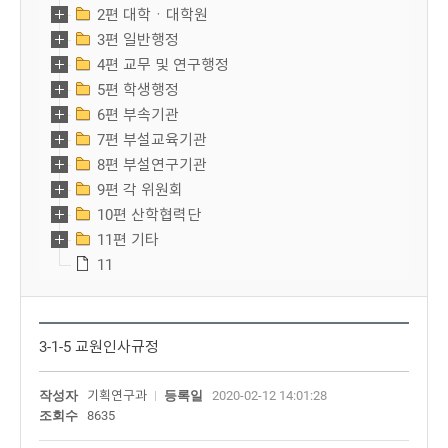
2편 대학ㆍ대학원
3편 일반행정
4편 교무 및 연구행정
5편 학생행정
6편 부속기관
7편 부설교육기관
8편 부설연구기관
9편 각 위원회
10편 산학협력단
11편 기타
11
3-1-5 교원인사규정
작성자
기획연구과
등록일
2020-02-12 14:01:28
조회수
8635