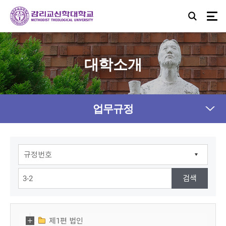
대학소개
업무규정
제1편 법인