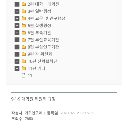
2편 대학ㆍ대학원
3편 일반행정
4편 교무 및 연구행정
5편 학생행정
6편 부속기관
7편 부설교육기관
8편 부설연구기관
9편 각 위원회
10편 산학협력단
11편 기타
11
9-1-9 대학원 위원회 규정
작성자
기획연구과
등록일
2020-02-12 17:15:35
조회수
7850