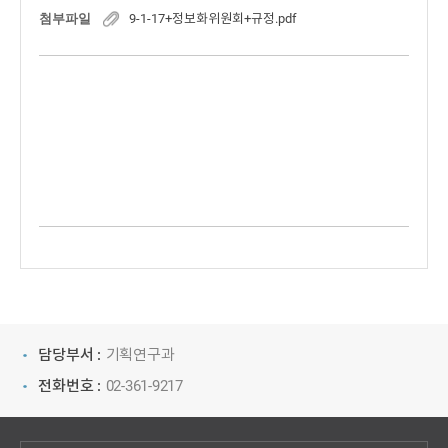
첨부파일
9-1-17+정보화위원회+규정.pdf
담당부서 :
기획연구과
전화번호 :
02-361-9217