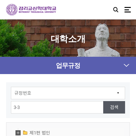
대학소개
업무규정
제1편 법인