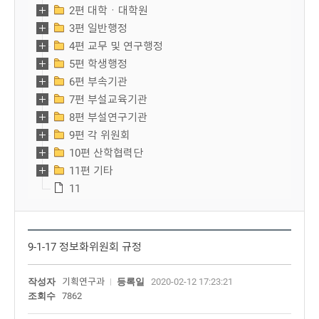
2편 대학ㆍ대학원
3편 일반행정
4편 교무 및 연구행정
5편 학생행정
6편 부속기관
7편 부설교육기관
8편 부설연구기관
9편 각 위원회
10편 산학협력단
11편 기타
11
9-1-17 정보화위원회 규정
작성자
기획연구과
등록일
2020-02-12 17:23:21
조회수
7862