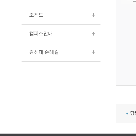
조직도
캠퍼스안내
감신대 순례길
담