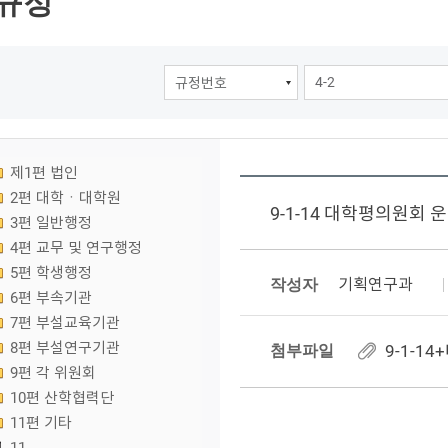
규정
제1편 법인
2편 대학ㆍ대학원
9-1-14 대학평의원회 
3편 일반행정
4편 교무 및 연구행정
5편 학생행정
작성자
기획연구과
6편 부속기관
7편 부설교육기관
8편 부설연구기관
첨부파일
9-1-1
9편 각 위원회
10편 산학협력단
11편 기타