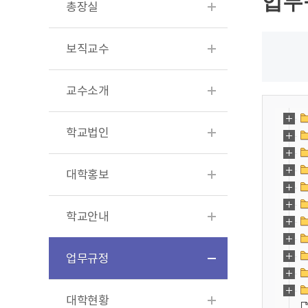
업무
총장실
보직교수
교수소개
학교법인
대학홍보
학교안내
업무규정
대학현황