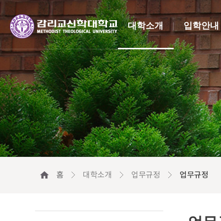
대학소개
입학안내
홈
대학소개
업무규정
업무규정