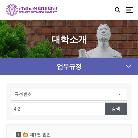
대학소개
업무규정
제1편 법인