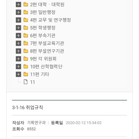
2편 대학ㆍ대학원
3편 일반행정
4편 교무 및 연구행정
5편 학생행정
6편 부속기관
7편 부설교육기관
8편 부설연구기관
9편 각 위원회
10편 산학협력단
11편 기타
11
3-1-16 취업규칙
작성자
기획연구과
등록일
2020-02-12 15:34:02
조회수
8552