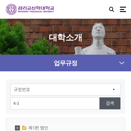
대학소개
업무규정
제1편 법인