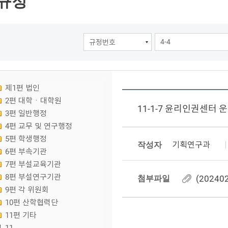
규정
제1편 법인
2편 대학ㆍ대학원
11-1-7 윤리인권센터 
3편 일반행정
4편 교무 및 연구행정
5편 학생행정
작성자
기획연구과
6편 부속기관
7편 부설교육기관
8편 부설연구기관
첨부파일
(2024
9편 각 위원회
10편 산학협력단
11편 기타