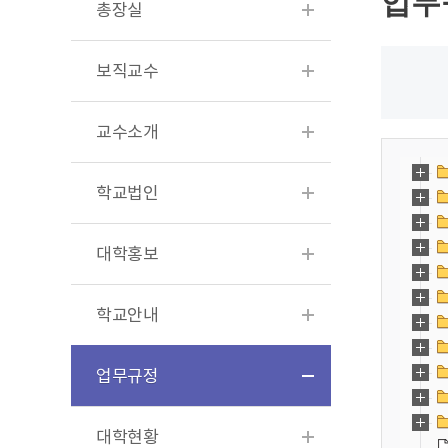
업무
총장실
보직교수
교수소개
학교법인
대학홍보
학교안내
업무규정
대학현황