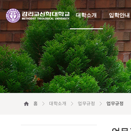
대학소개
입학안내
홈
대학소개
업무규정
업무규정