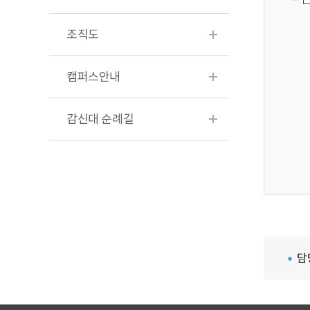
조직도
캠퍼스안내
감신대 순례길
담