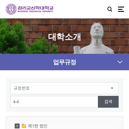
대학소개
업무규정
제1편 법인