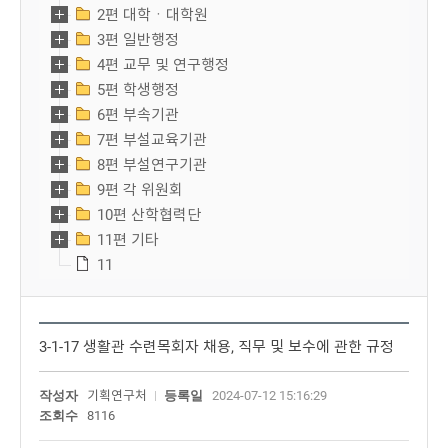
2편 대학ㆍ대학원
3편 일반행정
4편 교무 및 연구행정
5편 학생행정
6편 부속기관
7편 부설교육기관
8편 부설연구기관
9편 각 위원회
10편 산학협력단
11편 기타
11
3-1-17 생활관 수련목회자 채용, 직무 및 보수에 관한 규정
작성자
기획연구처
등록일
2024-07-12 15:16:29
조회수
8116