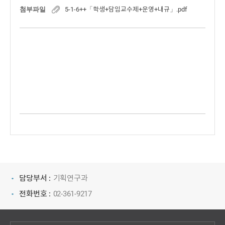
첨부파일
5-1-6++「학생+담임교수제+운영+내규」.pdf
담당부서 :
기획연구과
전화번호 :
02-361-9217