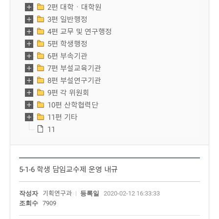
2편 대학ㆍ대학원
3편 일반행정
4편 교무 및 연구행정
5편 학생행정
6편 부속기관
7편 부설교육기관
8편 부설연구기관
9편 각 위원회
10편 산학협력단
11편 기타
11
5-1-6 학생 담임교수제 운영 내규
작성자
기획연구과
등록일
2020-02-12 16:33:33
조회수
7909