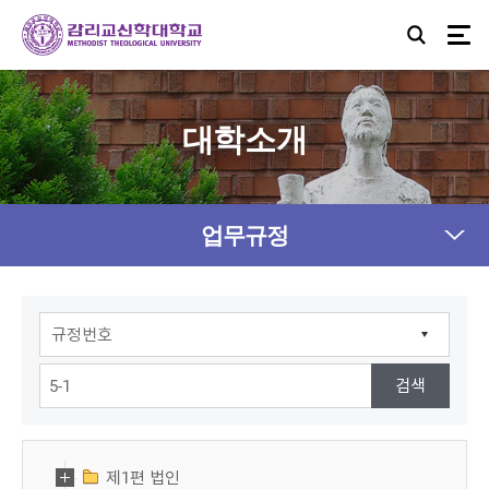
대학소개
업무규정
제1편 법인