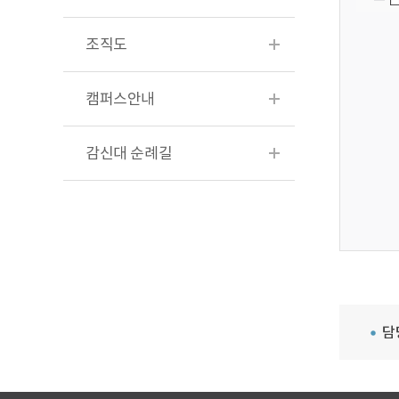
조직도
캠퍼스안내
감신대 순례길
담