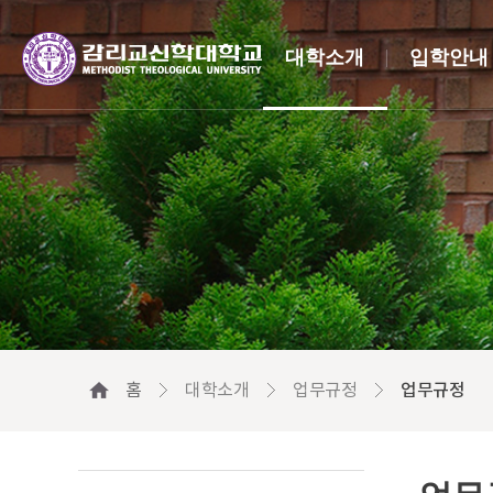
대학소개
입학안내
홈
대학소개
업무규정
업무규정