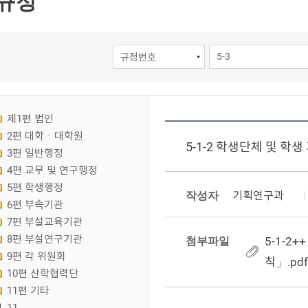
규정
제1편 법인
2편 대학ㆍ대학원
5-1-2 학생단체 및 학
3편 일반행정
4편 교무 및 연구행정
5편 학생행정
작성자
기획연구과
6편 부속기관
7편 부설교육기관
8편 부설연구기관
첨부파일
5-1-
9편 각 위원회
칙」.pdf
10편 산학협력단
11편 기타