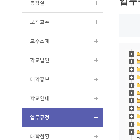
업무
총장실
보직교수
교수소개
학교법인
대학홍보
학교안내
업무규정
대학현황